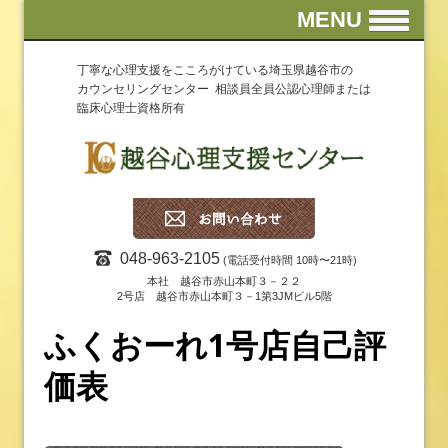
MENU
丁寧な心理支援をこころがけている埼玉県越谷市の
カウンセリングセンター 相談員全員公認心理師または
臨床心理士資格所有
048-963-2105
(電話受付時間 10時〜21時)
本社 越谷市赤山本町３－２２
2号店 越谷市赤山本町３－1第3JMビル5階
ふくおーれ1号店自己評
価表