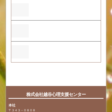
ふくおーれ２号店の支援プログラムについ
て
2023年度 ふくおーれ1号店 自己・保護
者評価表
ふくおーれ２号店の2024年度自己評価結
果について
faq
tag
株式会社越谷心理支援センター
本社
〒３４３－０８０８