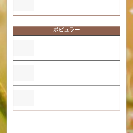
について
ポピュラー
ふくおーれ２号店の2024年度自己評価結
果について
営業時間変更のお知らせ
ふくおーれ1号店の支援プログラムについ
て
faq
tag