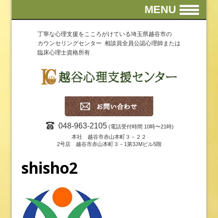
MENU
丁寧な心理支援をこころがけている埼玉県越谷市の
カウンセリングセンター 相談員全員公認心理師または
臨床心理士資格所有
048-963-2105
(電話受付時間 10時〜21時)
本社 越谷市赤山本町３－２２
2号店 越谷市赤山本町３－1第3JMビル5階
shisho2