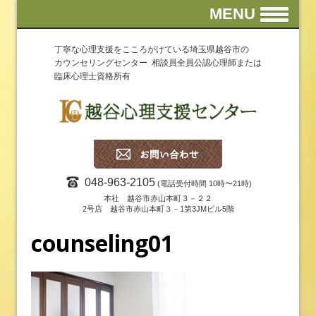
MENU
丁寧な心理支援をこころがけている埼玉県越谷市の
カウンセリングセンター 相談員全員公認心理師または
臨床心理士資格所有
048-963-2105
(電話受付時間 10時〜21時)
本社 越谷市赤山本町３－２２
2号店 越谷市赤山本町３－1第3JMビル5階
counseling01