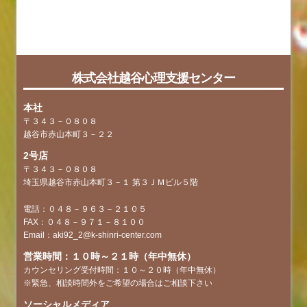
faq
tag
株式会社越谷心理支援センター
本社
〒３４３－０８０８
越谷市赤山本町３－２２
2号店
〒３４３－０８０８
埼玉県越谷市赤山本町３－１ 第３ＪＭビル５階
電話：０４８－９６３－２１０５
FAX：０４８－９７１－８１００
Email：aki92_2@k-shinri-center.com
営業時間：１０時～２１時（年中無休）
カウンセリング受付時間：１０～２０時（年中無休）
※緊急、相談時間外をご希望の場合はご相談下さい
ソーシャルメディア