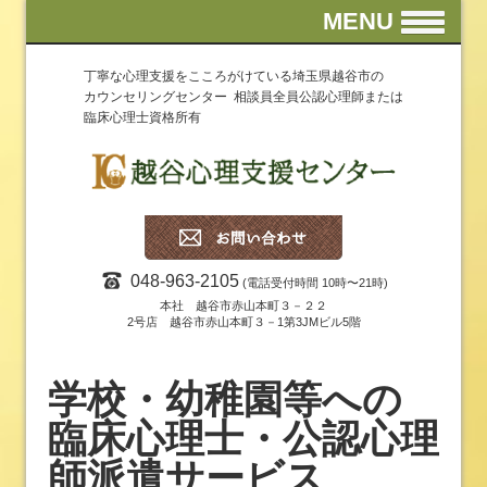
MENU
丁寧な心理支援をこころがけている埼玉県越谷市の
カウンセリングセンター 相談員全員公認心理師または
臨床心理士資格所有
048-963-2105
(電話受付時間 10時〜21時)
本社 越谷市赤山本町３－２２
2号店 越谷市赤山本町３－1第3JMビル5階
学校・幼稚園等への
臨床心理士・公認心理
師派遣サービス