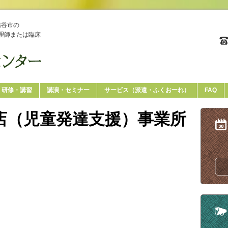
越谷市の
理師または臨床
研修・講習
講演・セミナー
サービス（派遣・ふくおーれ）
FAQ
店（児童発達支援）事業所