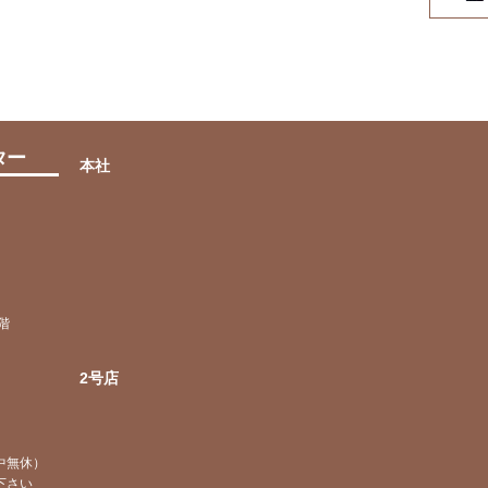
faq
ta
ター
本社
階
2号店
）
中無休）
下さい