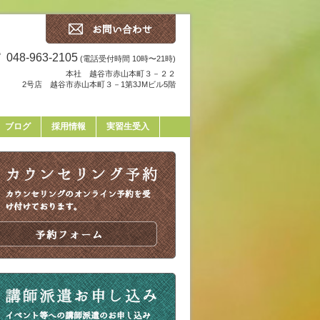
048-963-2105
(電話受付時間 10時〜21時)
本社 越谷市赤山本町３－２２
2号店 越谷市赤山本町３－1第3JMビル5階
ブログ
採用情報
実習生受入