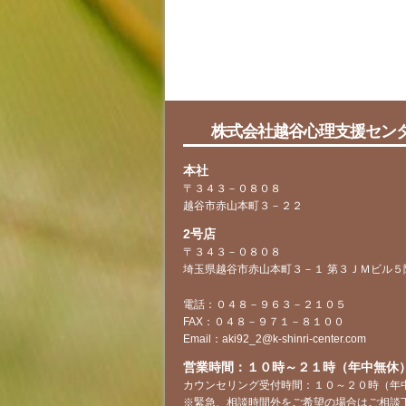
株式会社越谷心理支援セン
本社
〒３４３－０８０８
越谷市赤山本町３－２２
2号店
〒３４３－０８０８
埼玉県越谷市赤山本町３－１ 第３ＪＭビル５
電話：０４８－９６３－２１０５
FAX：０４８－９７１－８１００
Email：aki92_2@k-shinri-center.com
営業時間：１０時～２１時（年中無休
カウンセリング受付時間：１０～２０時（年
※緊急、相談時間外をご希望の場合はご相談