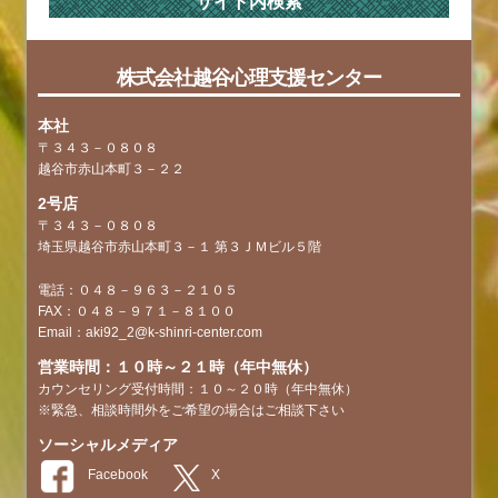
サイト内検索
株式会社越谷心理支援センター
本社
〒３４３－０８０８
越谷市赤山本町３－２２
2号店
〒３４３－０８０８
埼玉県越谷市赤山本町３－１ 第３ＪＭビル５階
電話：０４８－９６３－２１０５
FAX：０４８－９７１－８１００
Email：aki92_2@k-shinri-center.com
営業時間：１０時～２１時（年中無休）
カウンセリング受付時間：１０～２０時（年中無休）
※緊急、相談時間外をご希望の場合はご相談下さい
ソーシャルメディア