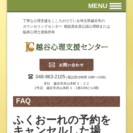
MENU
丁寧な心理支援をこころがけている埼玉県越谷市の
カウンセリングセンター 相談員全員公認心理師または
臨床心理士資格所有
048-963-2105
(電話受付時間 10時〜21時)
本社 越谷市赤山本町３－２２
2号店 越谷市赤山本町３－1第3JMビル5階
FAQ
ふくおーれの予約を
キャンセルした場