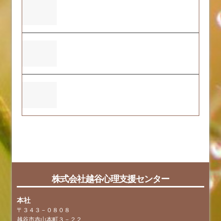
ふくおーれ1号店の2025年度自己評価結果
について
本社ビル建設及び2号店の開店について
ふくおーれ２号店の2025年度自己評価結
果について
faq
tag
株式会社越谷心理支援センター
本社
〒３４３－０８０８
越谷市赤山本町３－２２