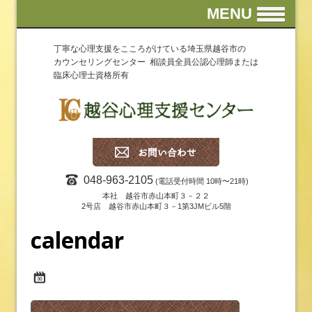
MENU
丁寧な心理支援をこころがけている埼玉県越谷市の
カウンセリングセンター 相談員全員公認心理師または
臨床心理士資格所有
048-963-2105
(電話受付時間 10時〜21時)
本社 越谷市赤山本町３－２２
2号店 越谷市赤山本町３－1第3JMビル5階
calendar