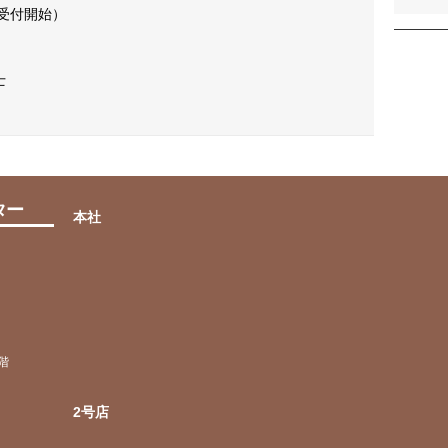
受付開始）
faq
士
ta
ター
本社
階
2号店