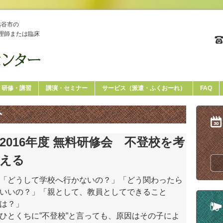
越谷市の
理師または臨床
研修・講習
講演・セミナー
サービス（派遣・ふくおーれ）
FAQ
ト
2016年度 無料研修会 不登校を考
える
「どうして学校へ行かないの？」「どう関わったら
いいの？」「親として、教員としてできること
は？」
ひとくちに”不登校”と言っても、原因はその子によ