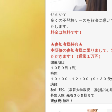
せんか？
多くの不登校ケースを解決に導い
たします。
料金は無料です！
★参加者様特典★
本研修の参加者様に限りまして、
ただきます！（通常１万円）
開催期日:
１０月９日（日）
時間:
１０：００～１２：００（９：３０ 受
講師:
秋山 邦久（常磐大学教授、(株)越谷
募集人数:
先着３０名様まで
研修費:
無料！