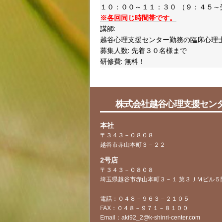
１０：００～１１：３０ （９：４５～
※各回同じ時間帯です。
講師:
越谷心理支援センター勤務の臨床心理
募集人数:
先着３０名様まで
研修費:
無料！
株式会社越谷心理支援セン
本社
〒３４３－０８０８
越谷市赤山本町３－２２
2号店
〒３４３－０８０８
埼玉県越谷市赤山本町３－１ 第３ＪＭビル５
電話：０４８－９６３－２１０５
FAX：０４８－９７１－８１００
Email：aki92_2@k-shinri-center.com