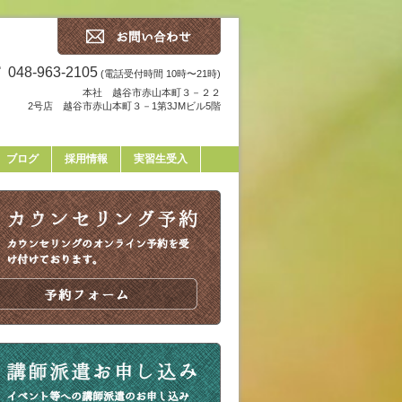
048-963-2105
(電話受付時間 10時〜21時)
本社 越谷市赤山本町３－２２
2号店 越谷市赤山本町３－1第3JMビル5階
ブログ
採用情報
実習生受入