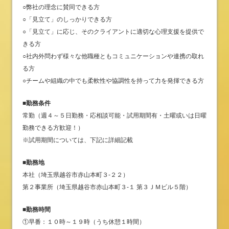
○弊社の理念に賛同できる方
○「見立て」のしっかりできる方
○「見立て」に応じ、そのクライアントに適切な心理支援を提供で
きる方
○社内外問わず様々な他職種ともコミュニケーションや連携の取れ
る方
○チームや組織の中でも柔軟性や協調性を持って力を発揮できる方
■勤務条件
常勤（週４～５日勤務・応相談可能・試用期間有・土曜或いは日曜
勤務できる方歓迎！）
※試用期間については、下記に詳細記載
■勤務地
本社（埼玉県越谷市赤山本町３‐２２）
第２事業所（埼玉県越谷市赤山本町３-１ 第３ＪＭビル５階）
■勤務時間
①早番：１０時～１９時（うち休憩１時間）