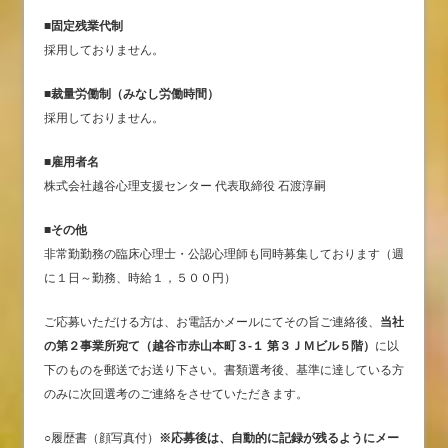
■固定残業代制
採用しておりません。
■裁量労働制（みなし労働時間）
採用しておりません。
■雇用者名
株式会社越谷心理支援センター 代表取締役 石渡淳嗣
■その他
非常勤勤務の臨床心理士・公認心理師も同時募集しております（週
に１日～勤務、時給１，５００円）
ご応募いただける方は、お電話かメールにてその旨ご連絡後、
当社
の第２事業所宛て（越谷市赤山本町３-１ 第３ＪＭビル５階）
に以
下のものを郵送でお送り下さい。書類選考後、基準に達している方
のみに次回選考のご連絡をさせていただきます。
○履歴書（顔写真付）
※応募後は、自動的に記録が残るようにメー