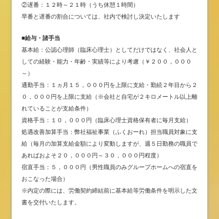
②遅番：１２時～２１時（うち休憩１時間）
早番と遅番の割合については、社内で検討し決定いたします
■給与・諸手当
基本給：公認心理師（臨床心理士）としてだけではなく、社会人と
しての経験・能力・年齢・実績等により考慮（￥２００，０００
～）
通勤手当：１ヵ月１５，０００円を上限に支給・勤続２年目から２
０，０００円を上限に支給（※会社と自宅が２キロメートル以上離
れていることが支給条件）
資格手当：１０，０００円（臨床心理士資格保有者に毎月支給）
処遇改善加算手当：弊社福祉事業（ふくおーれ）担当職員対象に支
給（毎月の加算支給金額により変動しますが、週５日勤務の職員で
あればおよそ２０，０００円～３０，０００円程度）
宿直手当：５，０００円（男性職員のみグループホームへの宿直を
おこなった場合）
※内定の際には、労働契約締結前に基本給等労働条件を明示した文
書を交付いたします。