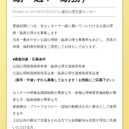
Posted on
2015年07月01日
by
越谷心理支援センター
業績好調につき、当センターで一緒に働いていただける公認心理
師・臨床心理士を募集します
日本一働きやすい公認心理師・臨床心理士事務所をめざし、充実の
待遇・福利厚生制度をご用意してお待ちしております。
■募集対象・応募条件
公認心理師資格所有者・臨床心理士資格所有者
公認心理師資格取得見込者・臨床心理士資格取得見込者
（新卒・中途いずれも募集しております！お気軽にご応募下さい）
セミナーや研修会講師経験が豊富な方・各種心理検査実施経験が豊
富な方・臨床経験が豊富な方、
家族療法・ブリーフセラピー・認知行動療法を主に療法として使用
する方、
上記以外の療法で支援をされる方でも短期解決を目指す理念に共感
いただける方、