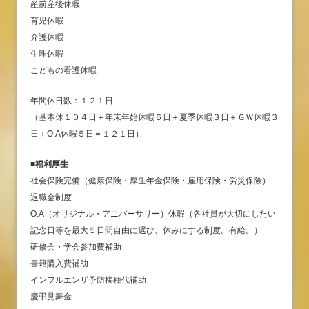
産前産後休暇
育児休暇
介護休暇
生理休暇
こどもの看護休暇
年間休日数：１２１日
（基本休１０４日＋年末年始休暇６日＋夏季休暇３日＋ＧＷ休暇３
日＋O.A休暇５日＝１２１日）
■福利厚生
社会保険完備（健康保険・厚生年金保険・雇用保険・労災保険）
退職金制度
O.A（オリジナル・アニバーサリー）休暇（各社員が大切にしたい
記念日等を最大５日間自由に選び、休みにする制度。有給。）
研修会・学会参加費補助
書籍購入費補助
インフルエンザ予防接種代補助
慶弔見舞金