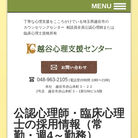
MENU
丁寧な心理支援をこころがけている埼玉県越谷市の
カウンセリングセンター 相談員全員公認心理師または
臨床心理士資格所有
048-963-2105
(電話受付時間 10時〜21時)
本社 越谷市赤山本町３－２２
2号店 越谷市赤山本町３－1第3JMビル5階
公認心理師・臨床心理
士の採用情報（常
勤・週4～勤務）