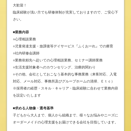
大歓迎！
臨床経験が浅い方でも研修体制が充実しておりますので、ご安心下
さい。
■業務内容
○心理相談業務
○児童発達支援・放課後等デイサービス『ふくおーれ』での療育
○社内研修会講師
○業務依頼先へ赴いての心理相談業務、セミナー講師業務
○生活支援対象者へのカウンセリング、治療的関わり
○その他、会社としておこなう基本的な事務業務（来客対応、入電
対応、メール対応、事務所及びグループホームの清掃、Ｅｔｃ）
※採用者の経歴・スキル・キャリア・臨床経験に合わせて業務内容
を設定いたします
■求める人物像・選考基準
子どもから大人まで、個人から組織まで、様々なお悩みやニーズに
オーダーメイドの心理支援をお届けできる会社を目指しています。