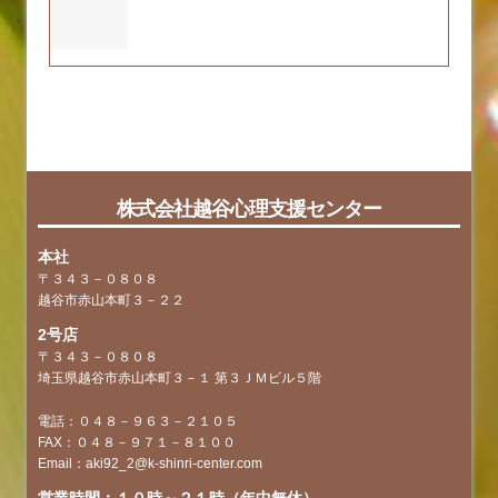
果について
faq
tag
株式会社越谷心理支援センター
本社
〒３４３－０８０８
越谷市赤山本町３－２２
2号店
〒３４３－０８０８
埼玉県越谷市赤山本町３－１ 第３ＪＭビル５階
電話：０４８－９６３－２１０５
FAX：０４８－９７１－８１００
Email：aki92_2@k-shinri-center.com