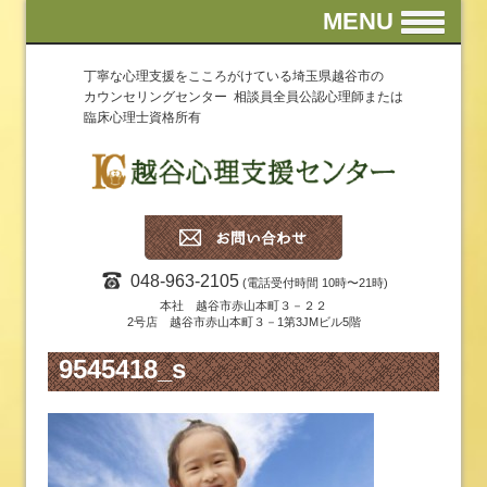
MENU
丁寧な心理支援をこころがけている埼玉県越谷市の
カウンセリングセンター 相談員全員公認心理師または
臨床心理士資格所有
048-963-2105
(電話受付時間 10時〜21時)
本社 越谷市赤山本町３－２２
2号店 越谷市赤山本町３－1第3JMビル5階
9545418_s