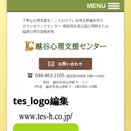
MENU
丁寧な心理支援をこころがけている埼玉県越谷市の
カウンセリングセンター 相談員全員公認心理師または
臨床心理士資格所有
048-963-2105
(電話受付時間 10時〜21時)
本社 越谷市赤山本町３－２２
2号店 越谷市赤山本町３－1第3JMビル5階
tes_logo編集