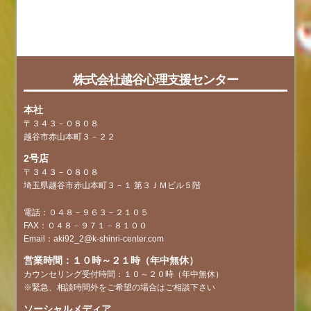
faq
tag
株式会社越谷心理支援センター
本社
〒３４３－０８０８
越谷市赤山本町３－２２
2号店
〒３４３－０８０８
埼玉県越谷市赤山本町３－１ 第３ＪＭビル５階
電話：０４８－９６３－２１０５
FAX：０４８－９７１－８１００
Email：aki92_2@k-shinri-center.com
営業時間：１０時～２１時（年中無休）
カウンセリング受付時間：１０～２０時（年中無休）
※緊急、相談時間外をご希望の場合はご相談下さい
ソーシャルメディア